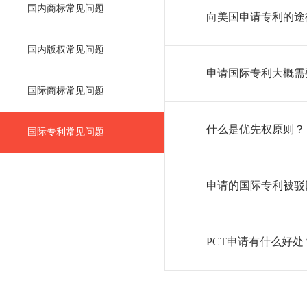
国内商标常见问题
通过什么方式提出申请，
向美国申请专利的途
1. 直接向美国申请专
国内版权常见问题
2.通过巴黎公约向美国申
3.通过PCT专利合作条
申请国际专利大概需
国际商标常见问题
国内专利申请后，只要一
PCT国际申请，这样就可
什么是优先权原则？
国际专利常见问题
《巴黎公约》规定凡在一
再向其他成员国提出同样
出同样的申请时，不会因
申请的国际专利被驳
专利如果在审核阶段出现
后，审核员仍然不同意申
申请人可以通过以下途径
PCT申请有什么好处
（1）按照审查员的意见
1.一份申请，以一种语
（2）向相关机构提出上
2.向外国提出申请的决定
（3）申请延续审查以取
3.在进入国家阶段之前